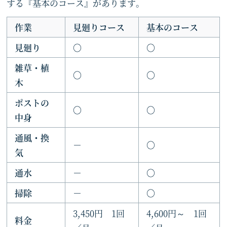
する『基本のコース』があります。
作業
見廻りコース
基本のコース
見廻り
〇
〇
雑草・植
〇
〇
木
ポストの
〇
〇
中身
通風・換
－
〇
気
通水
－
〇
掃除
－
〇
3,450円 1回
4,600円～ 1回
料金