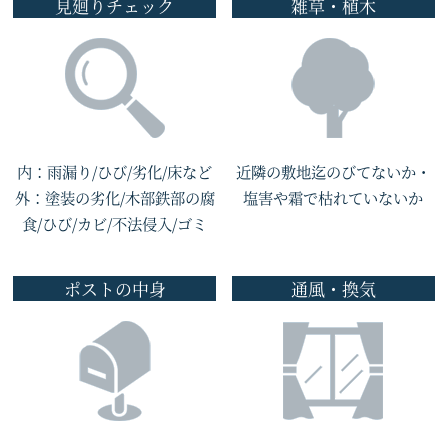
見廻りチェック
雑草・植木
内：雨漏り/ひび/劣化/床など
近隣の敷地迄のびてないか・
外：塗装の劣化/木部鉄部の腐
塩害や霜で枯れていないか
食/ひび/カビ/不法侵入/ゴミ
ポストの中身
通風・換気