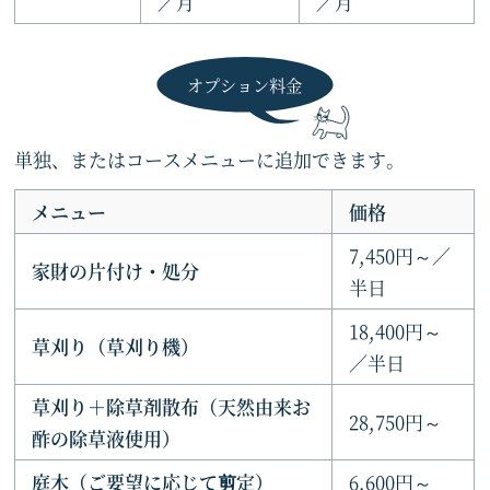
／月
／月
オプション料金
単独、またはコースメニューに追加できます。
メニュー
価格
7,450円～／
家財の片付け・処分
半日
18,400円～
草刈り（草刈り機）
／半日
草刈り＋除草剤散布（天然由来お
28,750円～
酢の除草液使用）
庭木（ご要望に応じて剪定）
6,600円～