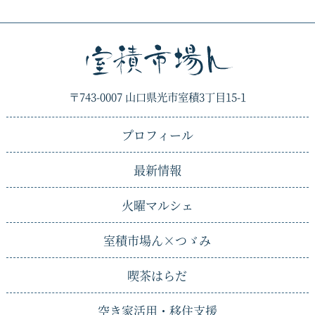
〒743-0007 山口県光市室積3丁目15-1
プロフィール
最新情報
火曜マルシェ
室積市場ん×
つゞみ
喫茶はらだ
空き家活用・移住支援