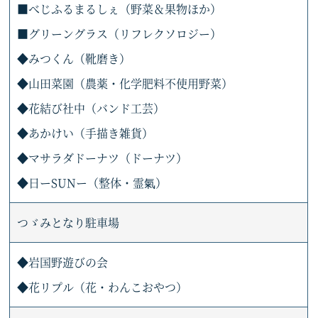
■べじふるまるしぇ（野菜＆果物ほか）
■グリーングラス（リフレクソロジー）
◆みつくん（靴磨き）
◆山田菜園（農薬・化学肥料不使用野菜）
◆花結び社中（バンド工芸）
◆あかけい（手描き雑貨）
◆マサラダドーナツ（ドーナツ）
◆日ーSUNー（整体・霊氣）
つゞみとなり駐車場
◆岩国野遊びの会
◆花リプル（花・わんこおやつ）