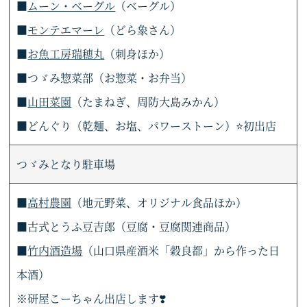
■
ムーン・ベーグル
（ベーグル）
■
モンテエマーレ
（どら象さん）
■
お魚工房瑞穂丸
（刺身ほか）
■つゞみ惣菜部（お惣菜・お弁当）
■
山田菜園
（たまねぎ、周防大島みかん）
■どんぐり（乾麺、お塩、パワーストーン）⭐初出店
つゞみとなり駐車場
■
高村農園
（地元野菜、オリジナル食品ほか）
■古式とうふ豆吉郎（豆腐・豆腐関連商品）
■
竹内酒造場
（山口県産酒米「穀良都」から作った日
本酒）
※研屋こーちゃん出店します❣️