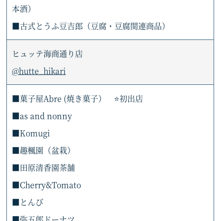
本酒）
■古式とうふ豆吉郎（豆腐・豆腐関連商品）
ヒュッテ海商通り店
@hutte_hikari
■菓子屋Abre (焼き菓子） ⭐初出店
■as and nonny
■Komugi
■趣楓園（盆栽）
■田原清香園茶舗
■Cherry&Tomato
■とんび
■弥五郎ドーナツ