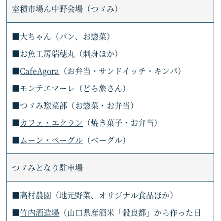
室積市場ん中野会場（つゞみ）
■大ちゃん（パン、お惣菜）
■お魚工房瑞穂丸（刺身ほか）
■
CafeAgora
（お弁当・サンドイッチ・キンパ）
■
モンテエマーレ
（どら象さん）
■つゞみ惣菜部（お惣菜・お弁当）
■
カフェ・エクラン
（焼き菓子・お弁当）
■
ムーン・ベーグル
（ベーグル）
つゞみとなり駐車場
■高村農園（地元野菜、オリジナル食品ほか）
■
竹内酒造場
（山口県産酒米「穀良都」から作った日